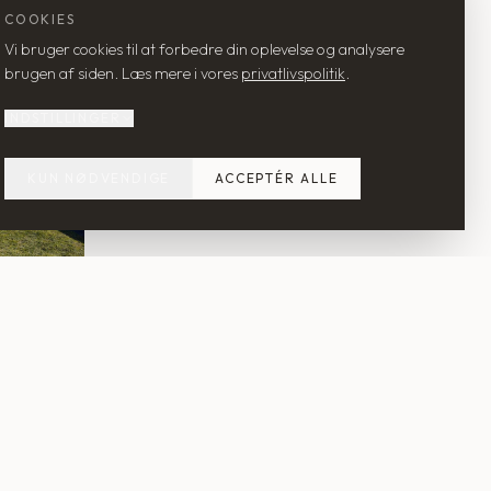
COOKIES
Vi bruger cookies til at forbedre din oplevelse og analysere
brugen af siden. Læs mere i vores
privatlivspolitik
.
INDSTILLINGER
KUN NØDVENDIGE
ACCEPTÉR ALLE
LBB2 – HØNSEHUSET