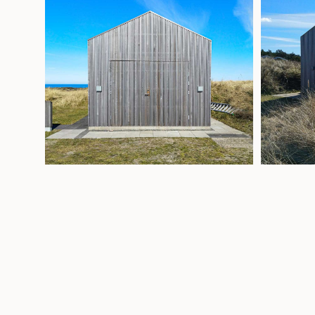
TILBYGNING TIL BINDINGSVÆK OG STRÅTAG I ÅRHU