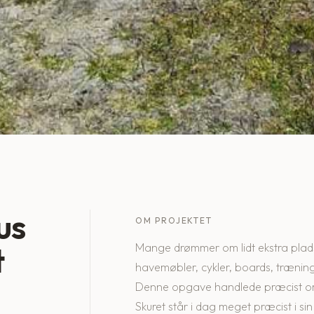
us
OM PROJEKTET
t
Mange drømmer om lidt ekstra plad
havemøbler, cykler, boards, træning
Denne opgave handlede præcist om li
Skuret står i dag meget præcist i 