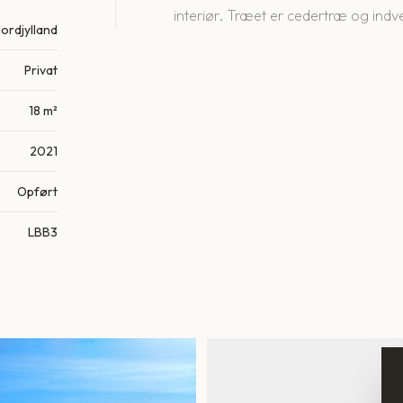
interiør. Træet er cedertræ og indve
ordjylland
Privat
18 m²
2021
Opført
LBB3