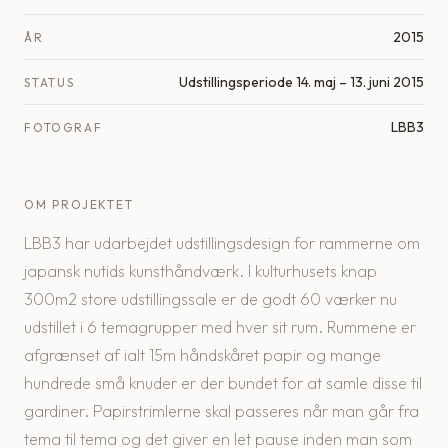
2015
ÅR
Udstillingsperiode 14. maj – 13. juni 2015
STATUS
LBB3
FOTOGRAF
OM PROJEKTET
LBB3 har udarbejdet udstillingsdesign for rammerne om
japansk nutids kunsthåndværk. I kulturhusets knap
300m2 store udstillingssale er de godt 60 værker nu
udstillet i 6 temagrupper med hver sit rum. Rummene er
afgrænset af ialt 15m håndskåret papir og mange
hundrede små knuder er der bundet for at samle disse til
gardiner. Papirstrimlerne skal passeres når man går fra
tema til tema og det giver en let pause inden man som