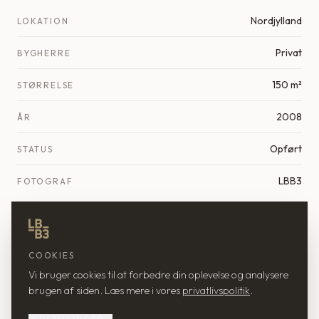
Nordjylland
LOKATION
Privat
BYGHERRE
150 m²
STØRRELSE
2008
ÅR
Opført
STATUS
LBB3
FOTOGRAF
OM PROJEKTET
COOKIES
2 små huse der tilsammen danner rammerne om en
Vi bruger cookies til at forbedre din oplevelse og analysere
families mange aktiviteter.
brugen af siden. Læs mere i vores
privatlivspolitik
.
Det ene af husene er inddelt med mange funktioner i ét